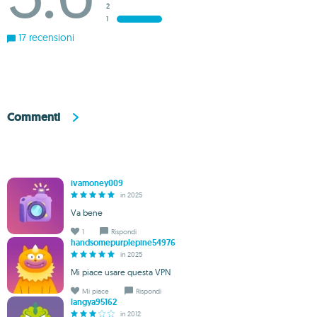
2
1
17 recensioni
Commenti
ivamoney009
in 2025
Va bene
1
Rispondi
handsomepurplepine54976
in 2025
Mi piace usare questa VPN
Mi piace
Rispondi
langya95162
in 2012