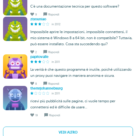
C'è una documentazione tecnica per questo software?
9
Rispondi
ziyouniao
in 2012
Impossibile aprire le impostazioni, impossibile connettersi, il
mio sistema è Windows 8 a 64 bit, non è compatibile? Tuttavia,
può essere installato. Cosa sta succedendo qui?
2
Rispondi
papitovalle
in 2011
La verità è che questo programma è inutile, poiché utilizzando
un proxy puoi navigare in maniera anonima e sicura.
8
Rispondi
themrjohannebsurg
in 2011
ricevi più pubblicità sulle pagine, ci vuole tempo per
connettersi ed è difficile da usare...
19
Rispondi
VEDI ALTRO