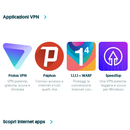
Applicazioni VPN
Proton VPN
Psiphon
1.1.1.1 + WARP
SpeedTop
VPN potente,
Fornisci accesso a
Proteggi la
Una VPN potente,
gratuita, sicura e
internet a tutti
connessione
leggera e sicura
illimitata
quelli che
Internet con
per Windows
soffrono per via
l'opzione più
della censura
sicura
Scopri Internet apps