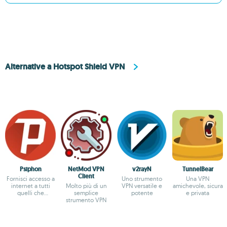
Alternative a Hotspot Shield VPN
Psiphon
NetMod VPN
v2rayN
TunnelBear
Client
Fornisci accesso a
Uno strumento
Una VPN
internet a tutti
Molto più di un
VPN versatile e
amichevole, sicura
quelli che
semplice
potente
e privata
soffrono per via
strumento VPN
della censura