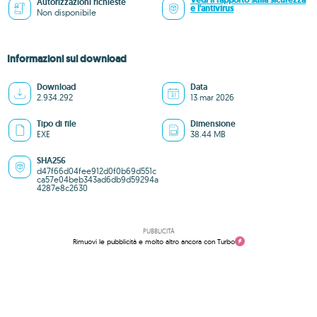
Vedi il rapporto sulla sicurezza
Autorizzazioni richieste
e l'antivirus
Non disponibile
Informazioni sul download
Download
Data
2.934.292
13 mar 2026
Tipo di file
Dimensione
EXE
38.44 MB
SHA256
d47f66d04fee912d0f0b69d551c
ca57e04beb343ad6db9d59294a
4287e8c2630
PUBBLICITÀ
Rimuovi le pubblicità e molto altro ancora con Turbo