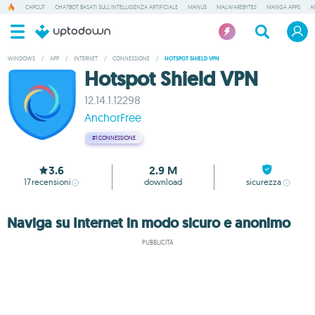
CAPCUT
CHATBOT BASATI SULL'INTELLIGENZA ARTIFICIALE
MANUS
MALWAREBYTES
MANGA APPS
A
WINDOWS
/
APP
/
INTERNET
/
CONNESSIONE
/
HOTSPOT SHIELD VPN
Hotspot Shield VPN
12.14.1.12298
AnchorFree
#1
CONNESSIONE
3.6
2.9 M
17
recensioni
download
sicurezza
Naviga su Internet in modo sicuro e anonimo
PUBBLICITÀ