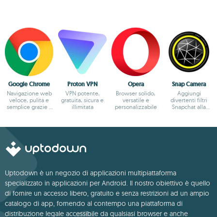
Google Chrome
Proton VPN
Opera
Snap Camera
Navigazione web
VPN potente,
Browser solido,
Aggiungi
veloce, pulita e
gratuita, sicura e
versatile e
divertenti filtri
semplice grazie a
illimitata
personalizzabile
Snapchat alla
Google
fotocamera del
tuo PC
Uptodown è un negozio di applicazioni multipiattaforma
specializzato in applicazioni per Android. Il nostro obiettivo è quello
di fornire un accesso libero, gratuito e senza restrizioni ad un ampio
catalogo di app, fornendo al contempo una piattaforma di
distribuzione legale accessibile da qualsiasi browser e anche